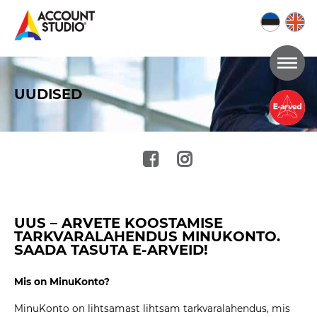
Mine
lehe
UUDISED
sisu
juurde
UUS – ARVETE KOOSTAMISE
TARKVARALAHENDUS MINUKONTO.
SAADA TASUTA E-ARVEID!
Mis on MinuKonto?
MinuKonto on lihtsamast lihtsam tarkvaralahendus, mis