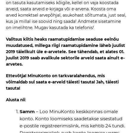
on tasuta kasutamiseks kõigile, kellel on vaja koostada
arveid, saata arveid e-kirjaga või e-arvena. Koosta oma
arved korrektsel arvepõhjal, asukohast sõltumata, just seal,
kus ja millal ise soovid ning saada! Andmete sisetamine
on imelihtne. Mugav kasutada ka telefonis!
Valitsus kiitis heaks raamatupidamise seaduse eelnõu
muudatused, millega riigi raamatupidamine läheb juulist
2019 täielikult üle e-arvetele. See tähendab, et alates 01.
juulist 2019 saab avalikule sektorile arveid saata ainult e-
arvetes.
Ettevõtja! MinuKonto on tarkvaralahendus, mis
võimaldab sul saata e-arveid täiesti tasuta! Jah, täiesti
tasuta!
Alusta nii
:
Samm
– Loo MinuKonto keskkonnas omale
konto. Konto loomiseks saadetakse sisestatud
e-postile registreerimislink, mis kehtib 24 tundi.
Registreerimislink avab konto loomise vormi.