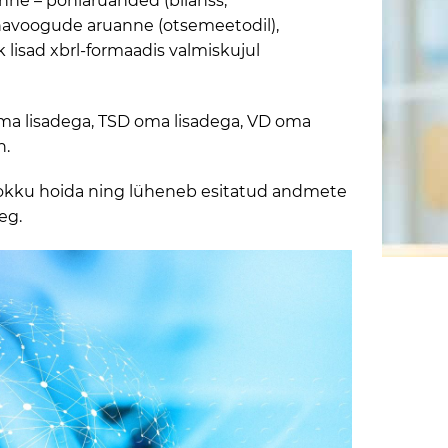
ne – põhiaruanded (bilanss,
ahavoogude aruanne (otsemeetodil),
 lisad xbrl-formaadis valmiskujul
ma lisadega, TSD oma lisadega, VD oma
n.
kokku hoida ning lüheneb esitatud andmete
eg.