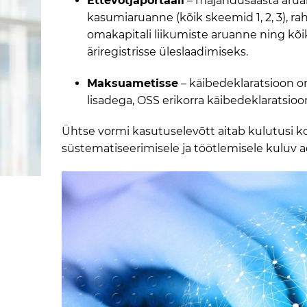
Ettevõtjaportaali
– majandusaasta aruan
kasumiaruanne (kõik skeemid 1, 2, 3), r
omakapitali liikumiste aruanne ning kõik
äriregistrisse üleslaadimiseks.
Maksuametisse
– käibedeklaratsioon o
lisadega,
OSS erikorra käibedeklaratsioo
Ühtse vormi kasutuselevõtt aitab kulutusi 
süstematiseerimisele ja töötlemisele kuluv a