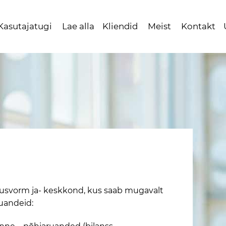
Kasutajatugi
Lae alla
Kliendid
Meist
Kontakt
lusvorm ja- keskkond, kus saab mugavalt
ruandeid: