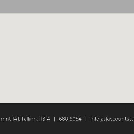
mnt 141, Tallinn, 11314
|
680 6054
|
info[ät]accountst