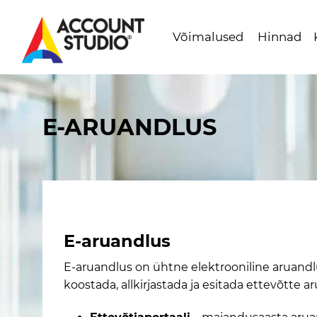
Võimalused
Hinnad
Mine
lehe
sisu
E-ARUANDLUS
juurde
E-aruandlus
E-aruandlus on ühtne elektrooniline aruand
koostada, allkirjastada ja esitada ettevõtte a