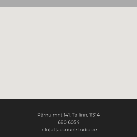
Pärnu mnt 141, Tallinn, 11314
680 6054
info[ät]accountstudio.ee