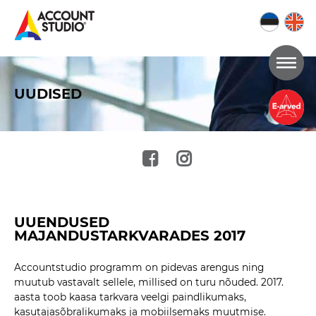
Mine
lehe
UUDISED
sisu
juurde
UUENDUSED
MAJANDUSTARKVARADES 2017
Accountstudio programm on pidevas arengus ning
muutub vastavalt sellele, millised on turu nõuded. 2017.
aasta toob kaasa tarkvara veelgi paindlikumaks,
kasutajasõbralikumaks ja mobiilsemaks muutmise.