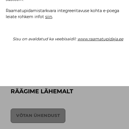
Raamatupidamistarkvara integreeritavuse kohta e-poega
leiate rohkem infot
siin
.
Sisu on avaldatud ka veebisaidil:
www.raamatupidaja.ee
RÄÄGIME LÄHEMALT
VÕTAN ÜHENDUST