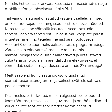
Näiteks hetkel saab tarkvara kasutada nutiseadmetes nagu
mobiiltelefon ja tahvelarvuti läbi VPN-i.
Tarkvara on alati ajakohastatud vastavalt sellele, millised
on klientide vajadused ning seadusest tulenevad nõuded.
Kuna tarkvara on võimalik kasutada Accountstudio
serveris, jääb ära serveri ostu vajadus, varukoopiate pärast
muretsemine ning tegelemine riistvara hooldusega.
AccountStudio suurimaks eeliseks teiste programmidega
võrreldes on erinevate võimaluste rohkus, mis
raamatupidaja tööd oluliselt kiirendavad ja lihtsustavad.
Juba täna on programm arendatud nii efektiivseks, et
võimaldab esitada majandusaasta aruande 27 minutiga!
Meilt saab end ligi 13 aasta jooksul õigustanud
raamatupidamisprogrammi ja väikeettevõttele sobiva e-
poe lahenduse.
Pea meeles, et tarkvarad, mis on algusest peale loodud
koos töötama, teevad seda sujuvamalt ja on töökindlamad
kui erinevate tootjate tarkvaradest kombineeritud
süsteem!