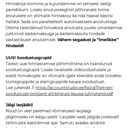
Hinnakirja loomine ja kujundamine on senisest veelgi
paindlikum. Lisaks arvutusreeglitel põhinevale hinna
arvutusele on võimalik hinnakirju ka rida haaval käsitsi
hallata. Seda siis paralleelselt automaatsete arvutustega.
Oleme täiendanud hinnakirja arvutuste juures ümardamise
juhtimist käibemaksuga ja käibemaksuta hindade
vastastikusel arvutamisel.
Vähem segadust ja “imelikke”
hindasid!
UUS! Soodustusgrupid
Täiesti uue hinnastamise põhimõttena on lisandunud
soodustusgrupid. Lisaks tavalisele üldsoodustusele ja
eraldi hinnakirjale on võimalik igale kliendile anda toodete,
tootegruppide ja alamgruppide kaupa soodustust.
Loe juhendit //
https://accountstudio.ee/failid/Partneri-
soodustuse-protsent-artikligrupi-kaupa-luhijuhend.pdf
Jälgi laojääki!
Nüüd on veel paremad võimalused laojäägi
jälgimiseks nn käigu pealt. Laojääki saab jälgida jooksvalt
tellimuste käsitlemise ajal. Samuti avades artiklite