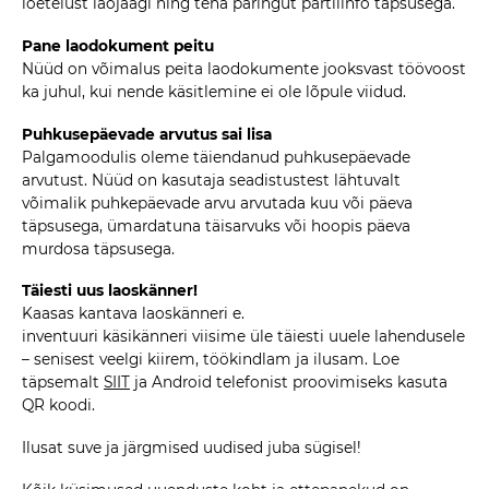
loetelust laojäägi ning teha päringut partiiinfo täpsusega.
Pane laodokument peitu
Nüüd on võimalus peita laodokumente jooksvast töövoost
ka juhul, kui nende käsitlemine ei ole lõpule viidud.
Puhkusepäevade arvutus sai lisa
Palgamoodulis oleme täiendanud puhkusepäevade
arvutust. Nüüd on kasutaja seadistustest lähtuvalt
võimalik puhkepäevade arvu arvutada kuu või päeva
täpsusega, ümardatuna täisarvuks või hoopis päeva
murdosa täpsusega.
Täiesti uus laoskänner!
Kaasas kantava laoskänneri e.
inventuuri käsikänneri viisime üle täiesti uuele lahendusele
– senisest veelgi kiirem, töökindlam ja ilusam. Loe
täpsemalt
SIIT
ja Android telefonist proovimiseks kasuta
QR koodi.
Ilusat suve ja järgmised uudised juba sügisel!