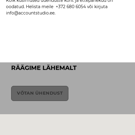
Kõik küsimused uuenduste koht ja ettepanekud on
oodatud. Helista meile +372 680 6054 või kirjuta
info@accountstudio.ee.
RÄÄGIME LÄHEMALT
VÕTAN ÜHENDUST