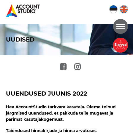
Mine
lehe
UUDISED
sisu
juurde
UUENDUSED JUUNIS 2022
Hea AccountStudio tarkvara kasutaja. Oleme teinud
järgmised uuendused, et pakkuda teile mugavat ja
parimat kasutajakogemust.
Täiendused hinnakirjade ja hinna arvutuses