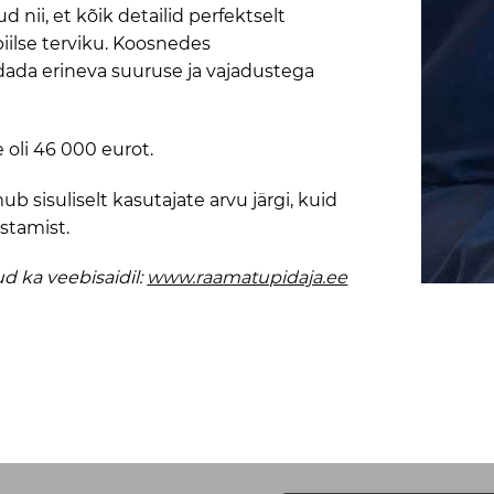
nii, et kõik detailid perfektselt
ilse terviku. Koosnedes
dada erineva suuruse ja vajadustega
 oli 46 000 eurot.
b sisuliselt kasutajate arvu järgi, kuid
stamist.
d ka veebisaidil:
www.raamatupidaja.ee