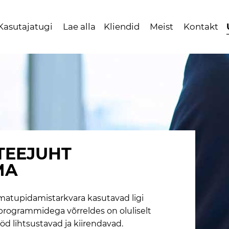
Kasutajatugi
Lae alla
Kliendid
Meist
Kontakt
TEEJUHT
MA
amatupidamistarkvara kasutavad ligi
e programmidega võrreldes on oluliselt
d lihtsustavad ja kiirendavad.