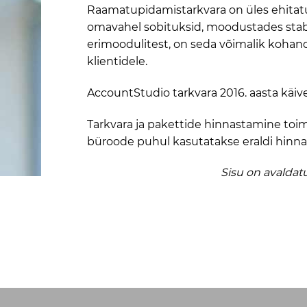
Raamatupidamistarkvara on üles ehitatud 
omavahel sobituksid, moodustades stabi
erimoodulitest, on seda võimalik kohan
klientidele.
AccountStudio tarkvara 2016. aasta käive
Tarkvara ja pakettide hinnastamine toimu
büroode puhul kasutatakse eraldi hinna
Sisu on avaldatu