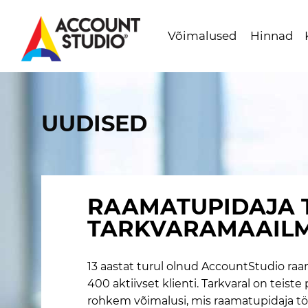
Võimalused
Hinnad
Mine
lehe
sisu
UUDISED
juurde
RAAMATUPIDAJA 
TARKVARAMAAIL
13 aastat turul olnud AccountStudio ra
400 aktiivset klienti. Tarkvaral on teist
rohkem võimalusi, mis raamatupidaja töö