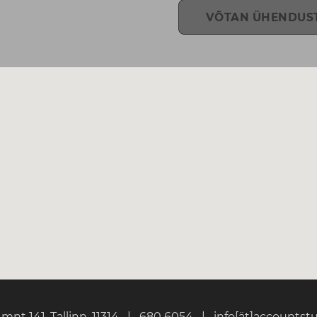
VÕTAN ÜHENDUS
mnt 141, Tallinn, 11314
|
680 6054
|
info[ät]accountst