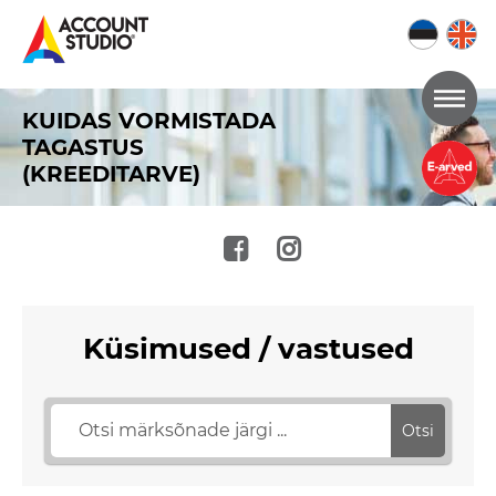
Mine
KUIDAS VORMISTADA
lehe
TAGASTUS
sisu
(KREEDITARVE)
juurde
Küsimused / vastused
Otsi