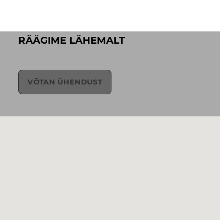
RÄÄGIME LÄHEMALT
VÕTAN ÜHENDUST