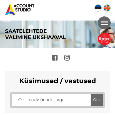
Mine
lehe
SAATELEHTEDE
sisu
VALIMINE ÜKSHAAVAL
juurde
Küsimused / vastused
Otsi