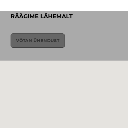
RÄÄGIME LÄHEMALT
VÕTAN ÜHENDUST