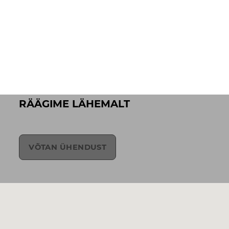
RÄÄGIME LÄHEMALT
VÕTAN ÜHENDUST