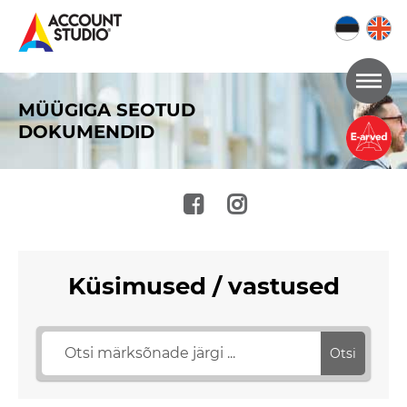
Mine
lehe
MÜÜGIGA SEOTUD
sisu
DOKUMENDID
juurde
Küsimused / vastused
Otsi