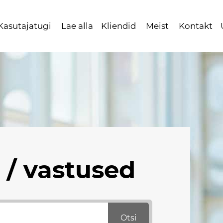
Kasutajatugi
Lae alla
Kliendid
Meist
Kontakt
/ vastused
Otsi