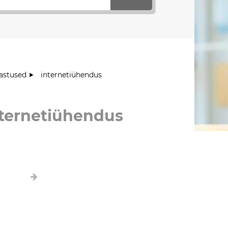
astused
internetiühendus
nternetiühendus