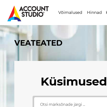
Võimalused
Hinnad
Mine
lehe
sisu
VEATEATED
juurde
Küsimused 