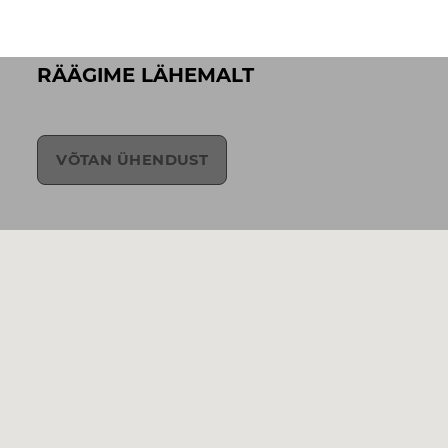
RÄÄGIME LÄHEMALT
VÕTAN ÜHENDUST