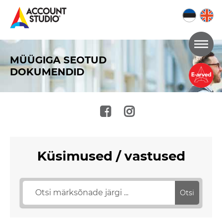
Mine
lehe
MÜÜGIGA SEOTUD
sisu
DOKUMENDID
juurde
Küsimused / vastused
Otsi