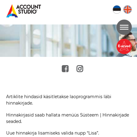
Mine
lehe
sisu
juurde
Artiklite hindasid käsitletakse laoprogrammis läbi
hinnakirjade.
Hinnakirjasid saab hallata menüüs Süsteem | Hinnakirjade
seaded.
Uue hinnakirja lisamiseks valida nupp “Lisa”.