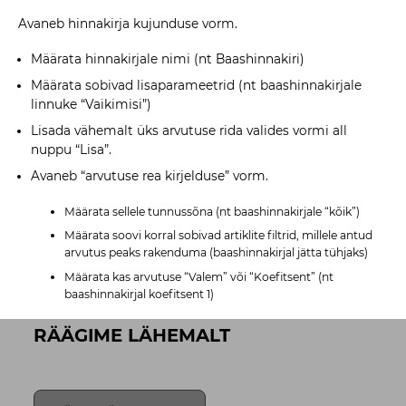
Avaneb hinnakirja kujunduse vorm.
Määrata hinnakirjale nimi (nt Baashinnakiri)
Määrata sobivad lisaparameetrid (nt baashinnakirjale
linnuke “Vaikimisi”)
Lisada vähemalt üks arvutuse rida valides vormi all
nuppu “Lisa”.
Avaneb “arvutuse rea kirjelduse” vorm.
Määrata sellele tunnussõna (nt baashinnakirjale “kõik”)
Määrata soovi korral sobivad artiklite filtrid, millele antud
arvutus peaks rakenduma (baashinnakirjal jätta tühjaks)
Määrata kas arvutuse “Valem” või “Koefitsent” (nt
baashinnakirjal koefitsent 1)
RÄÄGIME LÄHEMALT