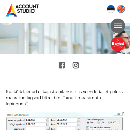
Mine
lehe
sisu
juurde
Kui kõik laenud ei kajastu bilansis, siis veenduda, et poleks
määratud liigseid filtreid (nt “ainult määramata
lepinguga”):