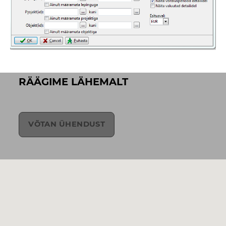
RÄÄGIME LÄHEMALT
VÕTAN ÜHENDUST