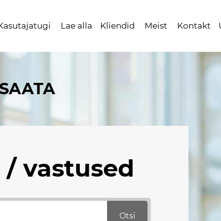
Kasutajatugi
Lae alla
Kliendid
Meist
Kontakt
 SAATA
/ vastused
Otsi