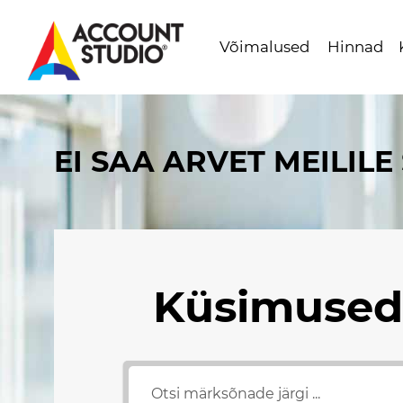
Võimalused
Hinnad
Mine
lehe
sisu
EI SAA ARVET MEILILE
juurde
Küsimused 