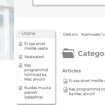
Üldine
Oled siin:
Küsimused / v
Ei saa arvet
meilile saata
Categor
Veateated
Kas
programmid
Articles
toimivad ka
Mac arvutil
Ei saa arvet meilile
Kuidas muuta
Kas programmid t
parooli
ka Mac arvutil
(salasõna)