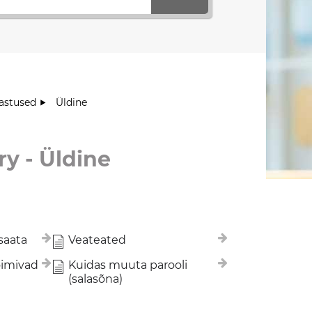
astused
Üldine
y - Üldine
 saata
Veateated
oimivad
Kuidas muuta parooli
(salasõna)