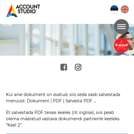
Mine
lehe
sisu
juurde
Kui arve dokument on avatud, siis seda saab salvestada
menüüst: Dokument | PDF | Salvesta PDF …
Et salvestada PDF teises keeles (nt inglise), siis peab
olema määratud vastava dokumendi partnerile keeleks
“Keel 2”.