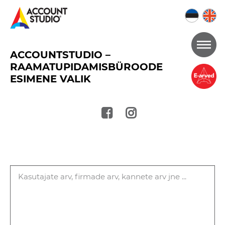
Mine
ACCOUNTSTUDIO –
lehe
RAAMATUPIDAMISBÜROODE
sisu
ESIMENE VALIK
juurde