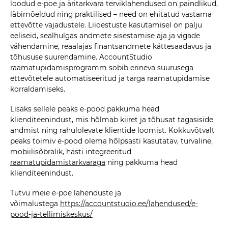
loodud e-poe ja äritarkvara terviklahendused on paindlikud,
läbimõeldud ning praktilised – need on ehitatud vastama
ettevõtte vajadustele. Liidestuste kasutamisel on palju
eeliseid, sealhulgas andmete sisestamise aja ja vigade
vähendamine, reaalajas finantsandmete kättesaadavus ja
tõhususe suurendamine. AccountStudio
raamatupidamisprogramm sobib erineva suurusega
ettevõtetele automatiseeritud ja targa raamatupidamise
korraldamiseks.
Lisaks sellele peaks e-pood pakkuma head
klienditeenindust, mis hõlmab kiiret ja tõhusat tagasiside
andmist ning rahulolevate klientide loomist. Kokkuvõtvalt
peaks toimiv e-pood olema hõlpsasti kasutatav, turvaline,
mobiilisõbralik, hästi integreeritud
raamatupidamistarkvaraga
ning pakkuma head
klienditeenindust.
Tutvu meie e-poe lahenduste ja
võimalustega
https://accountstudio.ee/lahendused/e-
pood-ja-tellimiskeskus/