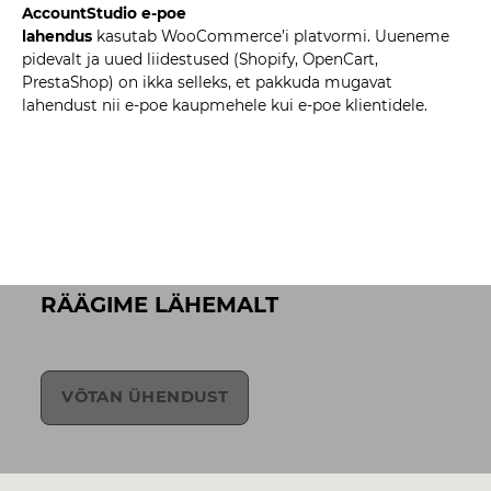
AccountStudio e-poe
lahendus
kasutab
WooCommerce’i
platvormi. Uueneme
pidevalt ja uued liidestused (Shopify, OpenCart,
PrestaShop) on ikka selleks, et pakkuda mugavat
lahendust nii e-poe kaupmehele kui e-poe klientidele.
RÄÄGIME LÄHEMALT
VÕTAN ÜHENDUST