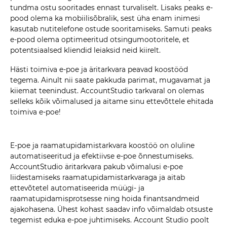
tundma ostu sooritades ennast turvaliselt. Lisaks peaks e-
pood olema ka mobiilisõbralik, sest üha enam inimesi
kasutab nutitelefone ostude sooritamiseks. Samuti peaks
e-pood olema optimeeritud otsingumootoritele, et
potentsiaalsed kliendid leiaksid neid kiirelt.
Hästi toimiva e-poe ja äritarkvara peavad koostööd
tegema. Ainult nii saate pakkuda parimat, mugavamat ja
kiiemat teenindust.
AccountStudio tarkvaral on olemas
selleks kõik võimalused ja aitame sinu ettevõttele ehitada
toimiva e-poe!
E-poe ja raamatupidamistarkvara koostöö on oluline
automatiseeritud ja efektiivse e-poe õnnestumiseks.
AccountStudio äritarkvara pakub võimalusi e-poe
liidestamiseks raamatupidamistarkvaraga ja aitab
ettevõtetel automatiseerida müügi- ja
raamatupidamisprotsesse ning hoida finantsandmeid
ajakohasena. Ühest kohast saadav info võimaldab otsuste
tegemist eduka e-poe juhtimiseks. Account Studio poolt