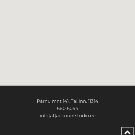
Pärnu mnt 141, Tallinn, 11314
680 6054
info[ät]accountstudio.ee