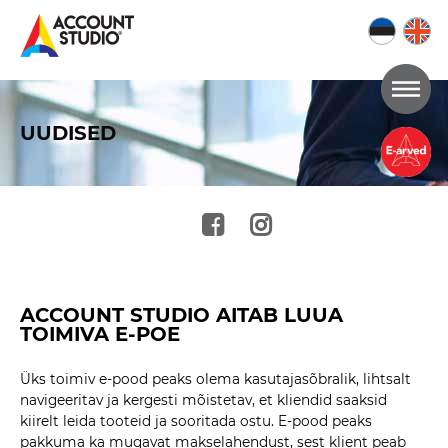
Mine
lehe
UUDISED
sisu
juurde
ACCOUNT STUDIO AITAB LUUA
TOIMIVA E-POE
Üks toimiv e-pood peaks olema kasutajasõbralik, lihtsalt
navigeeritav ja kergesti mõistetav, et kliendid saaksid
kiirelt leida tooteid ja sooritada ostu. E-pood peaks
pakkuma ka mugavat makselahendust, sest klient peab